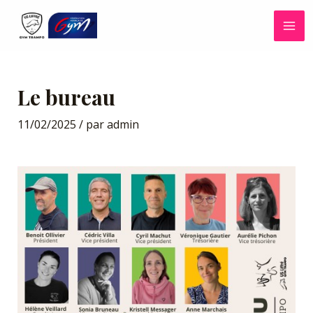
Aller
MA
au
ME
contenu
Navigation
de
Le bureau
l’article
11/02/2025
/ par
admin